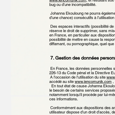
www.jencomunik.com
, et résultant soi
bug ou d’une incompatibilité.
Johanna Ekouloung ne pourra égalemen
d’une chance) consécutifs à l’utilisation
Des espaces interactifs (possibilité de
réserve le droit de supprimer, sans mis
en France, en particulier aux disposit
possibilité de mettre en cause la respon
diffamant, ou pornographique, quel que s
7. Gestion des données person
En France, les données personnelles son
226-13 du Code pénal et la Directive 
A l'occasion de l'utilisation du site
www.
accédé au site
www.jencomunik.com
, 
En tout état de cause Johanna Ekouloun
le besoin de certains services proposés
notamment lorsqu'il procède par lui-même 
ces informations.
Conformément aux dispositions des articl
utilisateur dispose d’un droit d’accès, 