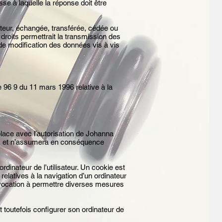
sse à laquelle la réponse doit être
isateur, échangée, transférée, cédée ou
roits permettrait la transmission des
 de modification des données vis à vis
e 96 9 du 11 mars 1996 relative à la
lace avec l’autorisation de Johanna
és, et n’assumera en conséquence
rdinateur de l’utilisateur. Un cookie est
s relatives à la navigation d’un ordinateur
nt vocation à permettre diverses mesures
ut toutefois configurer son ordinateur de