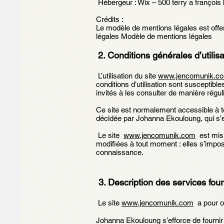
Hébergeur : Wix – 500 terry a françoi
Crédits :
Le modèle de mentions légales est off
légales Modèle de mentions légales
2. Conditions générales d’utilis
L’utilisation du site
www.jencomunik.c
conditions d’utilisation sont susceptibl
invités à les consulter de manière régul
Ce site est normalement accessible à to
décidée par Johanna Ekouloung, qui s’ef
Le site
www.jencomunik.com
est mis 
modifiées à tout moment : elles s’impose
connaissance.
3. Description des services four
Le site
www.jencomunik.com
a pour ob
Johanna Ekouloung s’efforce de fournir 