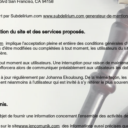
s blvd San Franciso, CA 94158
ert par Subdelirium.com
www.subdelirium.com generateur-de-mention
ation du site et des services proposés.
om
implique l’acceptation pleine et entière des conditions générales d’u
es d’être modifiées ou complétées à tout moment, les utilisateurs du s
ière.
ut moment aux utilisateurs. Une interruption pour raison de maintena
forcera alors de communiquer préalablement aux utilisateurs les date
à jour régulièrement par Johanna Ekouloung. De la même façon, les 
nt néanmoins à l’utilisateur qui est invité à s’y référer le plus souven
nis.
jet de fournir une information concernant l’ensemble des activités de
sur le site
www.jencomunik.com
des informations aussi précises que p