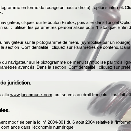
pictogramme en forme de rouage en haut a droite) options internet. Cli
Ok.
avigateur, cliquez sur le bouton Firefox, puis aller dans l'onglet Option
sur : utiliser les paramètres personnalisés pour l'historique. Enfin
 du navigateur sur le pictogramme de menu (symbolisé par un rouage)
la section Confidentialité , cliquez sur Paramètres de contenu. Dan
 du navigateur sur le pictogramme de menu (symbolisé par trois ligne
ramètres avancés. Dans la section Confidentialité , cliquez sur préfé
 de juridiction.
du site
www.jencomunik.com
est soumis au droit français. Il est fait at
nées.
t modifiée par la loi n° 2004-801 du 6 août 2004 relative à l'informat
la confiance dans l'économie numérique.