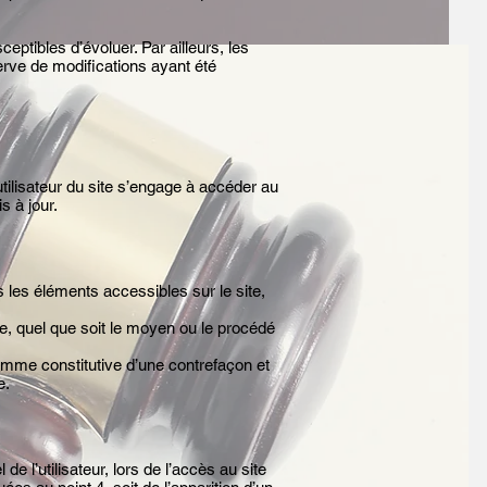
ceptibles d’évoluer. Par ailleurs, les
rve de modifications ayant été
utilisateur du site s’engage à accéder au
s à jour.
s les éléments accessibles sur le site,
te, quel que soit le moyen ou le procédé
comme constitutive d’une contrefaçon et
e.
l’utilisateur, lors de l’accès au site