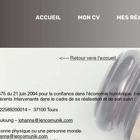
ACCUEIL
MON CV
MES RÉ
<----
Retour vers l'accueil
4-575 du 21 juin 2004 pour la confiance dans l'économie numérique, il es
fférents intervenants dans le cadre de sa réalisation et de son suivi :
82222589200014 – 37100 Tours
ouloung –
johanna@jencomunik.com
ersonne physique ou une personne morale.
hanna@jencomunik.com