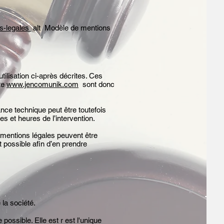
s-legales
alt Modèle de mentions
tilisation ci-après décrites. Ces
ite
www.jencomunik.com
sont donc
nce technique peut être toutefois
s et heures de l’intervention.
mentions légales peuvent être
t possible afin d’en prendre
 la société.
ossible. Elle est r est l'unique