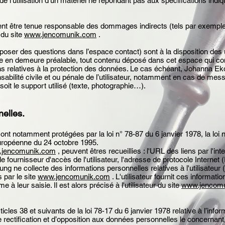
t de l’utilisation d’un matériel ne répondant pas aux spécifications indiq
t être tenue responsable des dommages indirects (tels par exemple
 du site
www.jencomunik.com
.
 poser des questions dans l’espace contact) sont à la disposition des
e en demeure préalable, tout contenu déposé dans cet espace qui contr
ions relatives à la protection des données. Le cas échéant, Johanna E
sabilité civile et ou pénale de l’utilisateur, notamment en cas de mess
oit le support utilisé (texte, photographie…).
nelles.
t notamment protégées par la loi n° 78-87 du 6 janvier 1978, la loi n°
Européenne du 24 octobre 1995.
jencomunik.com
, peuvent êtres recueillies : l'URL des liens par l'int
le fournisseur d'accès de l'utilisateur, l'adresse de protocole Internet (I
g ne collecte des informations personnelles relatives à l'utilisateu
 par le site
www.jencomunik.com
. L'utilisateur fournit ces informa
à leur saisie. Il est alors précisé à l'utilisateur du site
www.jencom
es 38 et suivants de la loi 78-17 du 6 janvier 1978 relative à l’informa
de rectification et d’opposition aux données personnelles le concernan