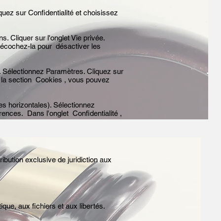
quez sur Confidentialité et choisissez
s. Cliquer sur l'onglet Vie privée.
 décochez-la pour désactiver les
. Sélectionnez Paramètres. Cliquez sur
s la section Cookies , vous pouvez
s horizontales). Sélectionnez
rences. Dans l'onglet Confidentialité ,
tribution exclusive de juridiction aux
ique, aux fichiers et aux libertés.