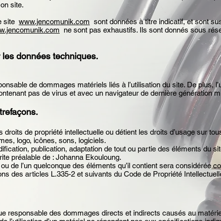
on site.
e site
www.jencomunik.com
sont données à titre indicatif, et sont sus
w.jencomunik.com
ne sont pas exhaustifs. Ils sont donnés sous rése
ur les données techniques.
ponsable de dommages matériels liés à l’utilisation du site. De plus, l’
 contenant pas de virus et avec un navigateur de dernière génération mi
ntrefaçons.
roits de propriété intellectuelle ou détient les droits d’usage sur tou
es, logo, icônes, sons, logiciels.
fication, publication, adaptation de tout ou partie des éléments du si
 écrite préalable de : Johanna Ekouloung.
e ou de l’un quelconque des éléments qu’il contient sera considérée 
s des articles L.335-2 et suivants du Code de Propriété Intellectuell
.
responsable des dommages directs et indirects causés au matériel de 