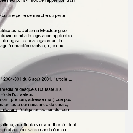
uées au point 4, soit de l’apparition d’un
 qu’une perte de marché ou perte
 utilisateurs. Johanna Ekouloung se
eviendrait à la législation applicable
kouloung se réserve également la
age à caractère raciste, injurieux,
 2004-801 du 6 août 2004, l'article L.
ermédiaire desquels l'utilisateur a
P) de l'utilisateur.
r (nom, prénom, adresse mail) que pour
tions en toute connaissance de cause,
unik.com
l’obligation ou non de fournir
tique, aux fichiers et aux libertés, tout
t, en effectuant sa demande écrite et