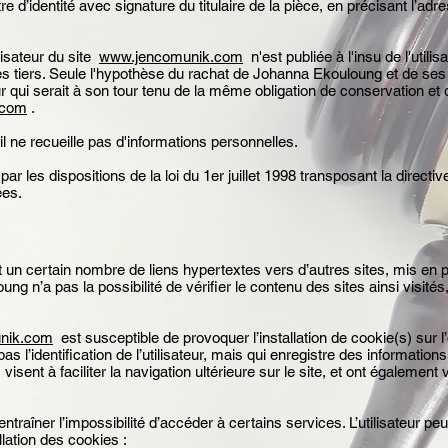
 d’identité avec signature du titulaire de la pièce, en précisant l’adre
lisateur du site
www.jencomunik.com
n'est publiée à l'insu de l'util
 tiers. Seule l'hypothèse du rachat de Johanna Ekouloung et de ses d
ur qui serait à son tour tenu de la même obligation de conservation et
.com
.
il ne recueille pas d'informations personnelles.
les dispositions de la loi du 1er juillet 1998 transposant la directiv
ées.
.
 un certain nombre de liens hypertextes vers d’autres sites, mis en p
g n’a pas la possibilité de vérifier le contenu des sites ainsi visit
nik.com
est susceptible de provoquer l’installation de cookie(s) sur l’o
 pas l’identification de l’utilisateur, mais qui enregistre des information
visent à faciliter la navigation ultérieure sur le site, et ont égaleme
entraîner l’impossibilité d’accéder à certains services. L’utilisateur pe
llation des cookies :