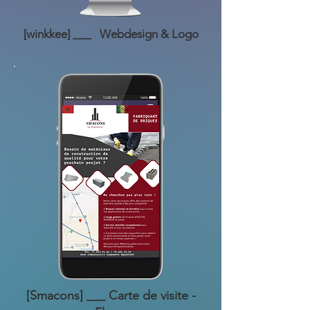
[winkkee] ___ Webdesign & Logo
[Smacons] ___ Carte de visite -