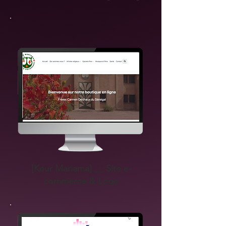
[Keur Mariama] __ Site e-
commerce & Logo