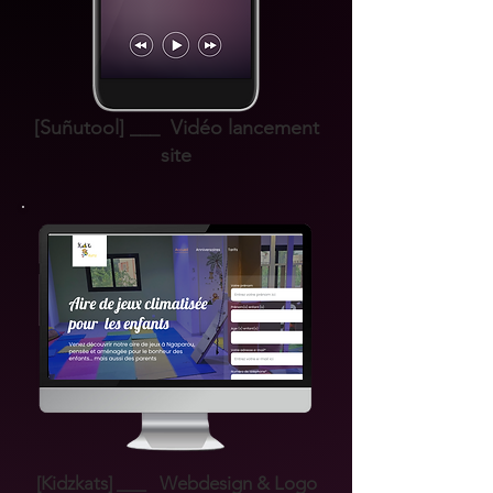
[Suñutool] ___ Vidéo lancement
site
[Kidzkats] ___ Webdesign & Logo