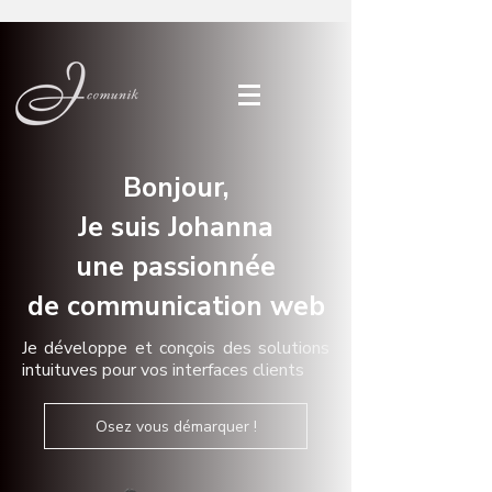
Bonjour,
Je suis Johanna
une passionnée
de communication web
Je développe et conçois des solutions
intuituves pour vos interfaces clients
Osez vous démarquer !