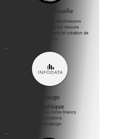
Identité visuelle
Création de logos, déclinaisons
Charte graphique sur mesure
Community management et création de
contenu
Design
graphique
Infographies, livres blancs
Illustrations
Webdesign