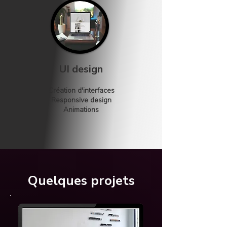
UI design
Création d'interfaces
Responsive design
Animations
Quelques projets