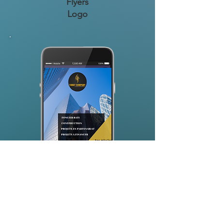
Flyers
Logo
[Tibbet] ___ Conception flyer