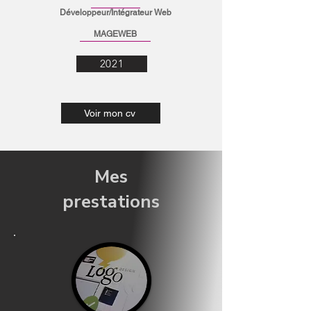
Développeur/Intégr
ateur Web
MAGEWEB
2021
Voir mon cv
Mes
prestations