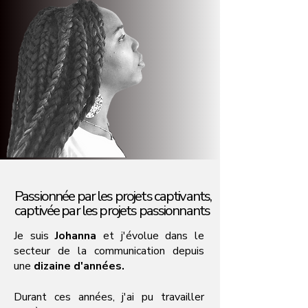
Passionnée par les projets captivants,
Passionnée par les projets captivants,
captivée par les projets passionnants
captivée par les projets passionnants
Je suis
Johanna
et j'évolue dans le
secteur de la communication depuis
une
dizaine d'années.
Durant ces années, j'ai pu travailler