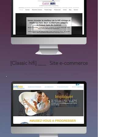
[Classic hifi] ___ Site e-commerce